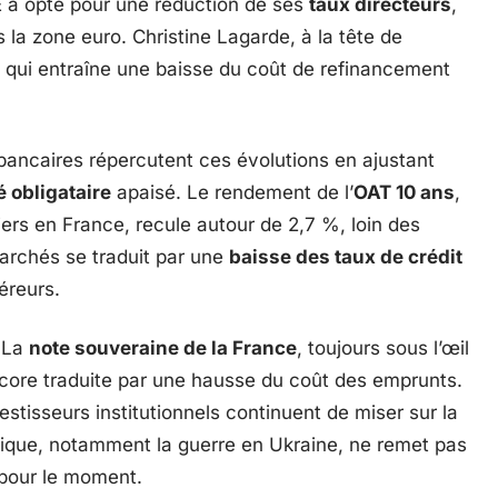
CE a opté pour une réduction de ses
taux directeurs
,
 la zone euro. Christine Lagarde, à la tête de
 ce qui entraîne une baisse du coût de refinancement
bancaires répercutent ces évolutions en ajustant
 obligataire
apaisé. Le rendement de l’
OAT 10 ans
,
iers en France, recule autour de 2,7 %, loin des
archés se traduit par une
baisse des taux de crédit
éreurs.
. La
note souveraine de la France
, toujours sous l’œil
core traduite par une hausse du coût des emprunts.
vestisseurs institutionnels continuent de miser sur la
tique, notamment la guerre en Ukraine, ne remet pas
 pour le moment.