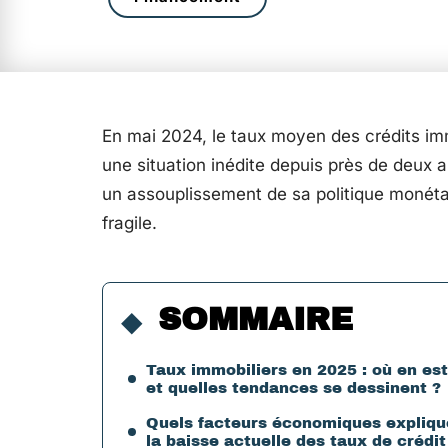
En mai 2024, le taux moyen des crédits im
une situation inédite depuis près de deux
un assouplissement de sa politique monétai
fragile.
SOMMAIRE
Taux immobiliers en 2025 : où en est
et quelles tendances se dessinent ?
Quels facteurs économiques expliqu
la baisse actuelle des taux de crédit