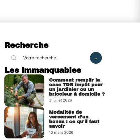
Recherche
Les immanquables
Comment remplir la
case 7DB impôt pour
un jardinier ou un
bricoleur à domicile ?
3 juillet 2026
Modalités de
versement d’un
bonus : ce qu’il faut
savoir
10 mars 2026